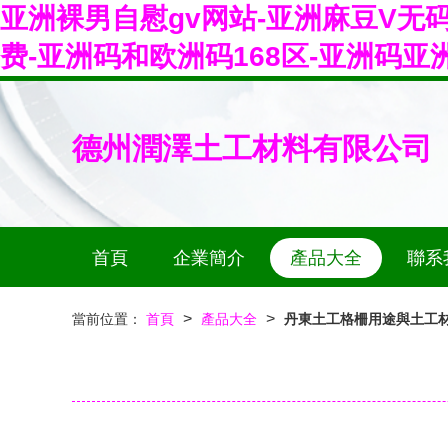
亚洲裸男自慰gv网站-亚洲麻豆V无
费-亚洲码和欧洲码168区-亚洲码
德州潤澤土工材料有限公司
首頁
企業簡介
產品大全
聯系
>
>
當前位置：
首頁
產品大全
丹東土工格柵用途與土工