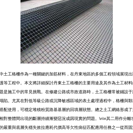
中土工格柵作為一種關鍵的加筋材料，在丹東地區的多個工程領域展現出
護等工程中。本文將詳細探討丹東土工格柵的主要用途及其作為土工材料的
題是施工中的常見挑戰。在修建公路或市政道路時，土工格柵常被鋪設于
塌陷。尤其在對低等級公路或沉降敏感區域的表土處理過程中，格柵與顆粒
搭配使用，可穩定堆積粉質路基基層的回填層狀態。總之土工網絡形成了
相對整體間出現的斷層持續漸變惡況成因現實的問題。\n\n其二用作分
的嚴重與底層失穩失效拉應耗代價高等欠性病征匹配應用任務之一從而固