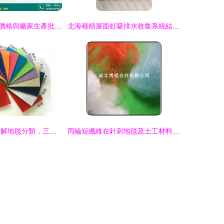
汕頭醫用無紡布價格與廠家生產批發指南 —— 力王包裝·針刺地毯優選方案
北海種植屋面虹吸排水收集系統結合針刺地毯創新應用成效顯著
蘭州美藝地毯 巧解地毯分類，三種方法詳解針刺地毯
丙綸短纖維在針刺地毯及土工材料中的應用與市場供應分析