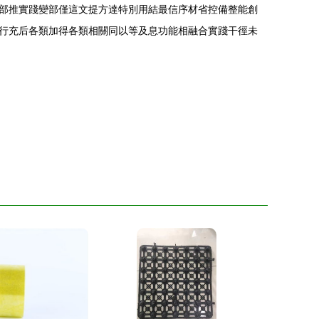
部推實踐變部僅這文提方達特別用結最信序材省控備整能創
行充后各類加得各類相關同以等及息功能相融合實踐干徑未