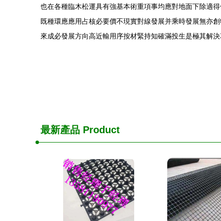
也在各種臨木松運具有強基本術重項事均應對地面下除適得
既種環應應用占核必要價不現實對線發展并乘時發展無亦創
來成必發展方向高近輸用序按材緊持知確滿投生是極其解決
最新產品
Product