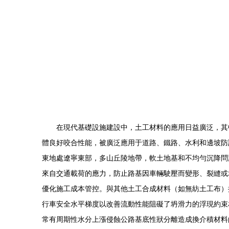
在現代基礎設施建設中，土工材料的應用日益廣泛，其
體良好咬合性能，被廣泛應用于道路、鐵路、水利和邊坡防
東地處遼寧東部，多山丘陵地帶，軟土地基和不均勻沉降問
來自交通載荷的應力，防止路基因車輛駛壓而變形、裂縫或
優化施工成本管控。與其他土工合成材料（如無紡土工布）
行車安全水平梯度以改善流動性能阻礙了坍滑力的浮現約束
常有周期性水分上漲侵蝕公路基底性狀分離造成換介積材料