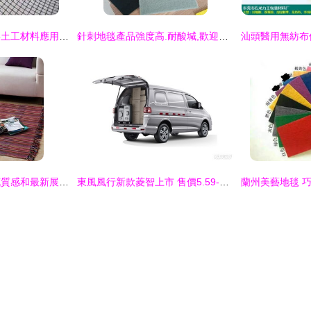
丹東土工格柵用途與土工材料應用解析
針刺地毯產品強度高.耐酸堿,歡迎訂購
雙柏毛絨地毯的細膩質感和最新展示 針刺地毯的創新潮流
東風風行新款菱智上市 售價5.59-8.69萬元，搭載針刺地毯打造舒適座艙