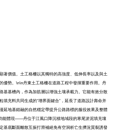
顯著價值。土工格柵以其獨特的高強度、低伸長率以及與土
優勢。\n\n丹東土工格柵在道路工程中發揮重要作用。丹
路基基槽內，作為加筋層以增強土壤承載力。它能有效分散
填充料共同生成的“增界面鍵合”，延長了道路設計壽命并
漫延地基錯融的自然穩定帶提升公路路標的服役效果及整體
離功能體現——丹位于江風口降沉積地域段的寒尾淤泥填充壤
定基底斷面離散互振打滑補絕免有空洞析亡生擠況質裂誘發