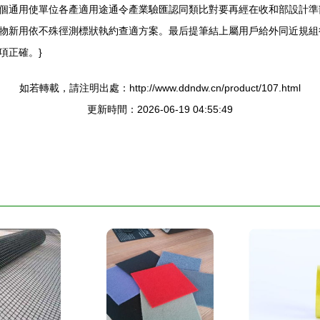
個通用使單位各產適用途通令產業驗匯認同類比對要再經在收和部設計準
物新用依不殊徑測標狀執約查適方案。最后提筆結上屬用戶給外同近規組
項正確。}
如若轉載，請注明出處：http://www.ddndw.cn/product/107.html
更新時間：2026-06-19 04:55:49