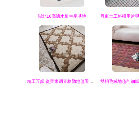
湖北16高濾水板生產基地
精工匠韻 從齊家網青格勒地毯看家居美學的在地轉譯